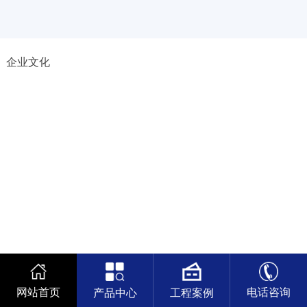
新
闻
中
企业文化
心
工
程
案
例
客
户
中
心
人
才
中
网站首页
电话咨询
产品中心
工程案例
心