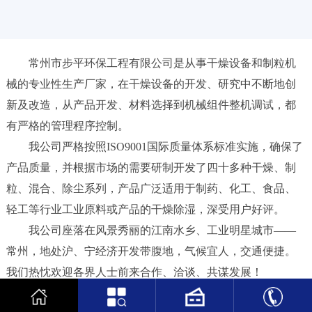
新
闻
中
常州市步平环保工程有限公司是从事干燥设备和制粒机
心
械的专业性生产厂家，在干燥设备的开发、研究中不断地创
工
新及改造，从产品开发、材料选择到机械组件整机调试，都
程
有严格的管理程序控制。
案
我公司严格按照ISO9001国际质量体系标准实施，确保了
例
产品质量，并根据市场的需要研制开发了四十多种干燥、制
客
粒、混合、除尘系列，产品广泛适用于制药、化工、食品、
户
轻工等行业工业原料或产品的干燥除湿，深受用户好评。
中
心
我公司座落在风景秀丽的江南水乡、工业明星城市——
常州，地处沪、宁经济开发带腹地，气候宜人，交通便捷。
人
我们热忱欢迎各界人士前来合作、洽谈、共谋发展！
才
中
心