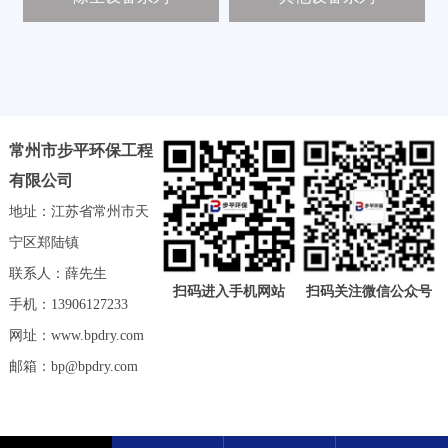
新
闻
中
心
工
常州市步平环保工程
程
有限公司
案
地址：江苏省常州市天
例
宁区郑陆镇
客
联系人：薛先生
户
扫码进入手机网站
扫码关注微信公众号
手机：13906127233
中
心
网址：
www.bpdry.com
邮箱：
bp@bpdry.com
人
才
中
心