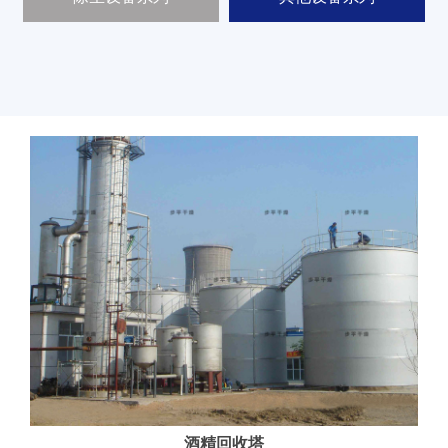
新
闻
中
心
工
程
案
例
客
户
中
心
人
才
中
酒精回收塔
心