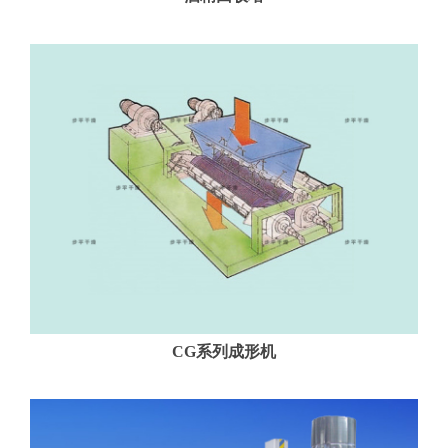
联
系
我
们
CG系列成形机