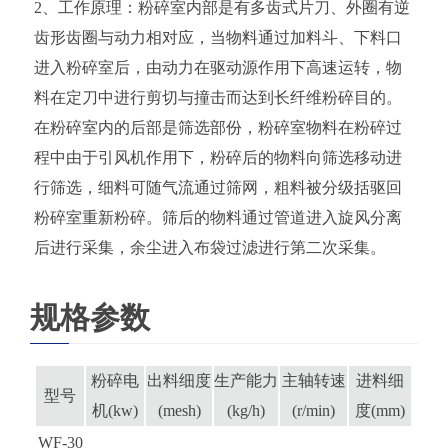
2、工作原理：粉碎室内部是有多齿式片刀、外圈有逆
齿形齿圈与动力相对应，当物料通过加料斗、下料口
进入粉碎室后，由动力在驱动源作用下高速运转，物
料在定刀中进行剪切与撞击而达到长纤维粉碎目的。
在粉碎室内的后部是筛选部份，粉碎室物料在粉碎过
程中由于引风机作用下，粉碎后的物料向筛选移动进
行筛选，细料可随气流通过筛网，粗料被分级括驱回
粉碎室重新粉碎。筛后的物料通过管道进入旋风分离
后进行采集，余尘进入布袋过滤进行第二次采集。
规格参数
粉碎电
出料细度
生产能力
主轴转速
进料细
型号
机(kw)
(mesh)
(kg/h)
(r/min)
度(mm)
WF-30