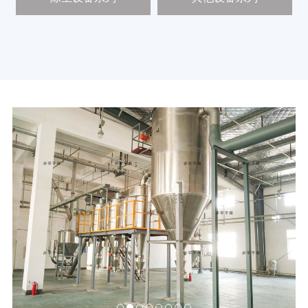
新
闻
中
心
工
程
案
例
客
户
中
心
人
才
中
心