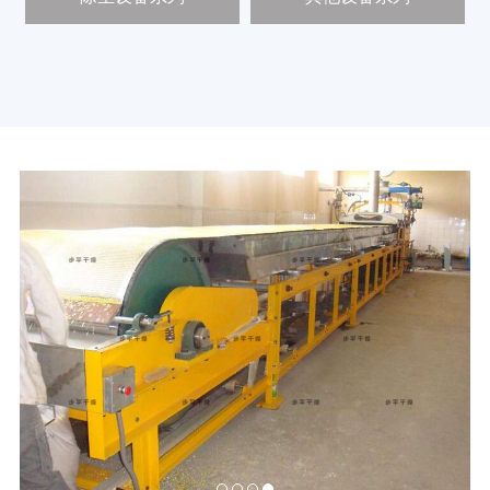
新
闻
中
心
工
程
案
例
客
户
中
心
人
才
中
心