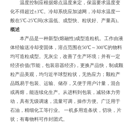
温度控制应根据熔点温度来定，保温要求温度变
化不得超过±3℃。冷却系统应加滤网，冷却水温度一
般在5℃-25℃间(水温低、成型快、粒状好、产量高)。
概述
本产品是一种新型(熔融性)成型造粒机。工作由液
体经输送冷却变固体，溶点范围在50℃～300℃的物料
均可造粒成型。无灰尘，改善了生产环境；并有一定
经济价值(节能，包装容器经济)，更换产品快，制成颗
粒产品美观，均匀近半球型粒状，无热应力；颗粒产
品既易于包装、运输、储存，又便于用户计量，混合
或再熔，能连续化生产。从进料到包装，减轻体力劳
动，具有无级调速，流量可调，操作方便。广泛用于
石油，精细化工等行业。 一机多用造条状，切块，片
状；有毒物料可作封团式。