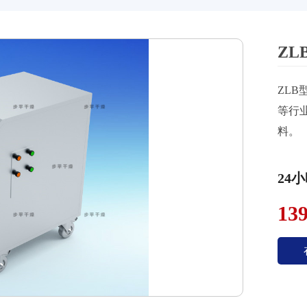
Z
ZL
等行
料。
24
13